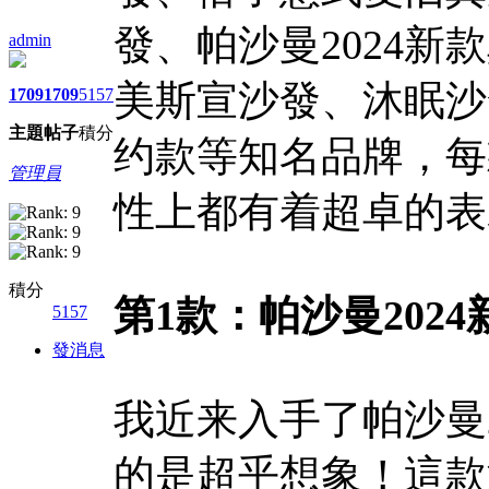
發、帕沙曼2024
admin
美斯宣沙發、沐眠沙
1709
1709
5157
主題
帖子
積分
约款等知名品牌，每
管理員
性上都有着超卓的表
積分
第1款：帕沙曼202
5157
發消息
我近来入手了帕沙曼
的是超乎想象！這款