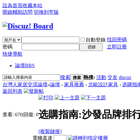
設為首頁
收藏本站
開啟輔助訪問
切換到窄版
找回密碼
自動登錄
密碼
立即註冊
登錄
快捷導航
論壇
BBS
搜索
熱搜:
活動
交友
discuz
搜索
台灣人家居交流論壇
»
論壇
›
家具推薦
›
北歐設計家具
›
选購指南
返回列表
选購指南:沙發品牌排
查看:
670
|
回復:
0
[複製鏈接]
電梯直達