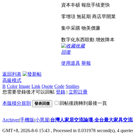
資本丰硕 報批手续更快
零增項 無延期 商店早開業
集中采購 物美價廉
数字化东西联動 增效降本
收藏
回復
使用道具
舉報
返回列表
高級模式
B
Color
Image
Link
Quote
Code
Smilies
您需要登錄後才可以回帖
登錄
|
立即註冊
本版積分規則
回帖後跳轉到最後一頁
發表回復
Archiver
|
手機版
|
小黑屋
|
台灣人家居交流論壇-全台最大家具交
GMT+8, 2026-8-6 15:43
, Processed in 0.031978 second(s), 4 queries