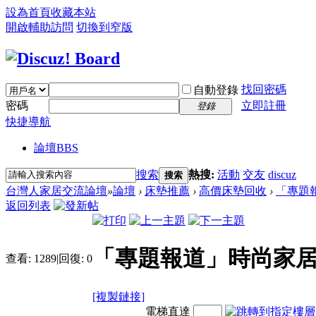
設為首頁
收藏本站
開啟輔助訪問
切換到窄版
找回密碼
自動登錄
密碼
立即註冊
登錄
快捷導航
論壇
BBS
搜索
熱搜:
活動
交友
discuz
搜索
台灣人家居交流論壇
»
論壇
›
床墊推薦
›
高價床墊回收
›
「專題報
返回列表
「專題報道」時尚家居
查看:
1289
|
回復:
0
[複製鏈接]
電梯直達