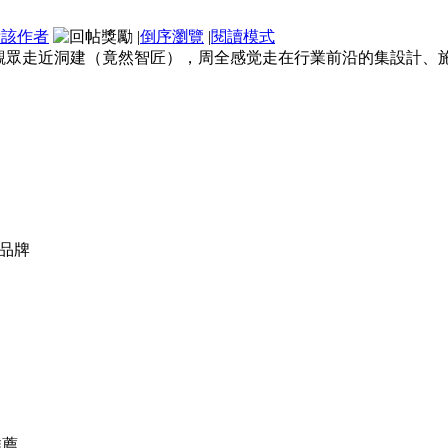
看該作者
|
倒序瀏覽
|
閱讀模式
觀眾走近洞建（竟然智匠），周全感觉走在行業前沿的集設計、施
居品牌
薦,,