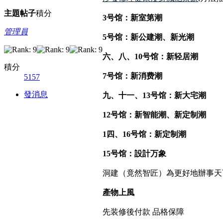
主題
帖子
積分
3号馆：新室第潮
管理員
5号馆：新公建潮、新光潮
六、八、10号馆：新轻居潮
積分
7号馆：新消费潮
5157
發消息
九、十一、13号馆：新大宅潮
12号馆：新智能潮、新定制潮
1四、16号馆：新定制潮
15号馆：設計万象
洞建（竟然智匠）為更好地辦事天
產物上風
先装修後付款 品格保障