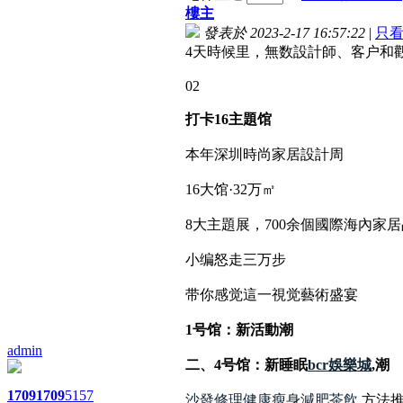
樓主
發表於 2023-2-17 16:57:22
|
只
4天時候里，無数設計師、客户和
02
打卡16主題馆
本年深圳時尚家居設計周
16大馆·32万㎡
8大主題展，700余個國際海內家
小编怒走三万步
带你感觉這一視觉藝術盛宴
1号馆：新活動潮
admin
二、4号馆：新睡眠
bcr娛樂城
,潮
1709
1709
5157
沙發修理
健康瘦身減肥茶飲
,方法推